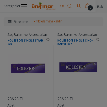
Kategoriler
Ünimar Anasayfa
Kişisel Bakım Ürünleri
Saç Bakım 
0
x filtrelemeyi kaldır
Filtreleme
Saç Bakım ve Aksesuarları
Saç Bakım ve Aksesuarları
KOLESTON SINGLE SIYAH
KOLESTON SINGLE CIKO-
2/0
KAHVE 6/7
....
....
236.25 TL
236.25 TL
Adet
Adet