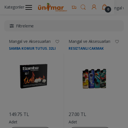
Kategoriler
Ünimar Anasayfa
Kişisel Bakım Ürünleri
Mangal ve 
0
Filtreleme
Mangal ve Aksesuarları
Mangal ve Aksesuarları
SAMBA KOMUR TUTUS. 32LI
RESIZTANLI CAKMAK
....
....
149.75 TL
27.00 TL
Adet
Adet