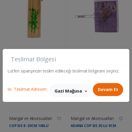
....
....
45.50 TL
318.25 TL
Teslimat Bölgesi
Adet
Adet
Lütfen siparişinizin teslim edileceği teslimat bölgesini seçiniz.
Teslimat Adresim :
Devam Et
Gazi Mağusa
Mangal ve Aksesuarları
Mangal ve Aksesuarları
COP SIS 8 -20CM 100LU
ADANA COP SIS 30 LU 9CM