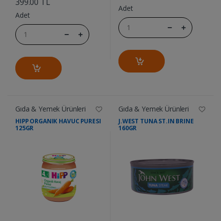
399.00 TL
Adet
Adet
Gıda & Yemek Ürünleri
Gıda & Yemek Ürünleri
HIPP ORGANIK HAVUC PURESI
J.WEST TUNA ST.IN BRINE
125GR
160GR