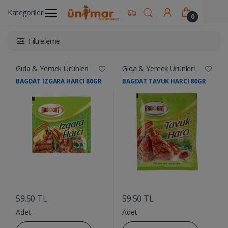
Ünimar Anasayfa
Gıda & Yemek Ürünleri
Kategoriler
0
Filtreleme
Gıda & Yemek Ürünleri
Gıda & Yemek Ürünleri
BAGDAT IZGARA HARCI 80GR
BAGDAT TAVUK HARCI 80GR
....
....
59.50 TL
59.50 TL
Adet
Adet