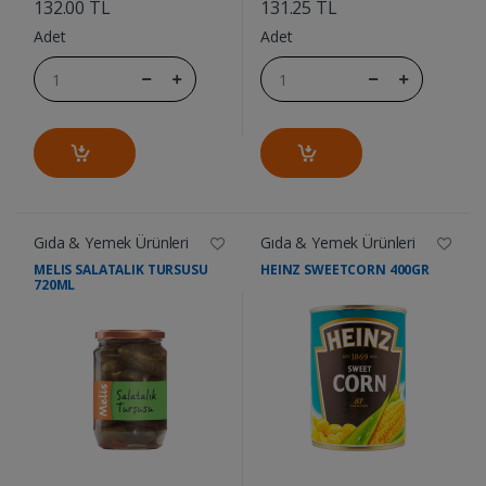
132.00 TL
131.25 TL
Adet
Adet
Gıda & Yemek Ürünleri
Gıda & Yemek Ürünleri
MELIS SALATALIK TURSUSU
HEINZ SWEETCORN 400GR
720ML