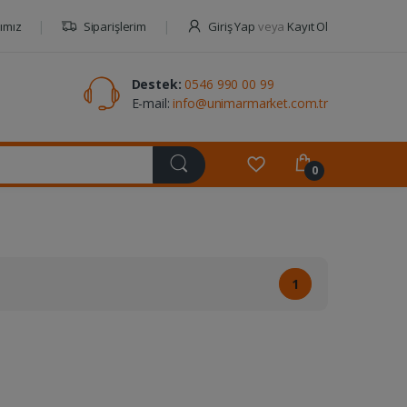
ımız
Siparişlerim
Giriş Yap
veya
Kayıt Ol
Destek:
0546 990 00 99
E-mail:
info@unimarmarket.com.tr
0
1