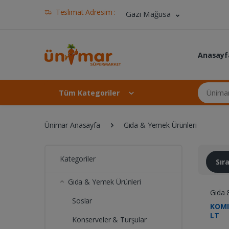
Teslimat Adresim :
Gazi Mağusa
Anasayf
Ünimar Ma
Tüm Kategoriler
Ünimar Anasayfa
Gıda & Yemek Ürünleri
Kategoriler
Sı
Gıda & Yemek Ürünleri
Gıda 
Soslar
KOMIL
LT
Konserveler & Turşular