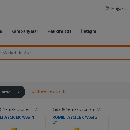
Mağazalar
a
Kampanyalar
Hakkımızda
İletişim
rket'de Ara...
x filtrelemeyi kaldır
ralama
& Yemek Ürünleri
Gıda & Yemek Ürünleri
I AYCICEK YAGI 1
KOMILI AYCICEK YAGI 2
LT