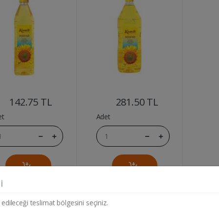
....
....
142.75 TL
281.50 TL
et
Adet
i
 edileceği teslimat bölgesini seçiniz.