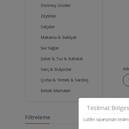
Donmuş Ürünler
Zeytinler
Salçalar
Makarna & Bakliyat
Sıvı Yağlar
Şeker & Tuz & Baharat
Ad
Harç & Bulyonlar
Çorba & Yemek & Sandviç
Bebek Mamaları
Teslimat Bölges
Filtreleme
Lütfen siparişinizin teslim