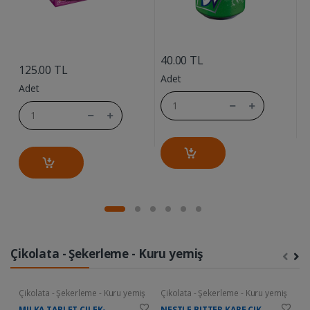
....
....
40.00 TL
7
125.00 TL
Adet
A
Adet
Çikolata - Şekerleme - Kuru yemiş
Çikolata - Şekerleme - Kuru yemiş
Çikolata - Şekerleme - Kuru yemiş
Ç
MILKA TABLET CILEK-
NESTLE BITTER KARE CIK.
D