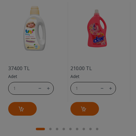
....
....
9
374.00 TL
210.00 TL
A
Adet
Adet