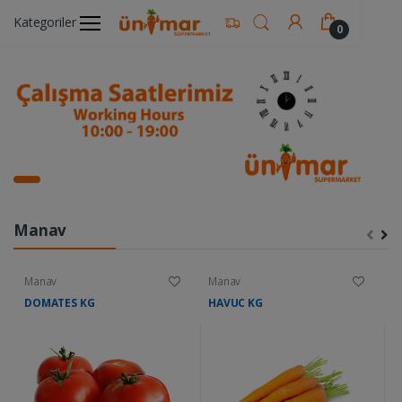
Kategoriler
0
Manav
Manav
Manav
M
DOMATES KG
HAVUC KG
K