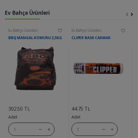
Ev Bahçe Ürünleri
Ev Bahçe Ürünleri
Ev Bahçe Ürünleri
E
BBQ MANGAL KOMURU 2,5KG
CLIPER BASK CAKMAK
A
....
....
302.50 TL
44.75 TL
6
Adet
Adet
A