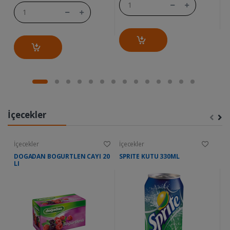
İçecekler
İçecekler
İçecekler
İç
DOGADAN BOGURTLEN CAYI 20
SPRITE KUTU 330ML
M
LI