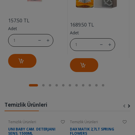
....
....
157.50 TL
1
1689.50 TL
Adet
A
Adet
Temizlik Ürünleri
Temizlik Ürünleri
Temizlik Ürünleri
Te
UNI BABY CAM. DETERJANI
DAX MATIK 2,7LT SPRING
D
SENS. 1500ML
FLOWERS