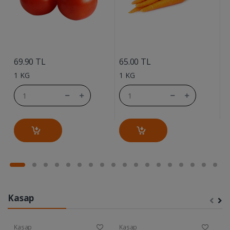
....
....
69.90 TL
65.00 TL
7
1 KG
1 KG
1
Kasap
Kasap
Kasap
K