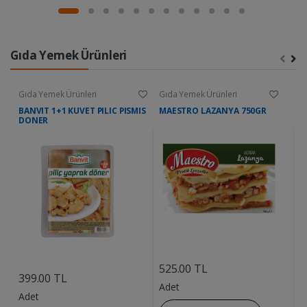
Gıda Yemek Ürünleri
Gıda Yemek Ürünleri
Gıda Yemek Ürünleri
G
BANVIT 1+1 KUVET PILIC PISMIS
MAESTRO LAZANYA 750GR
D
DONER
....
....
525.00 TL
9
399.00 TL
Adet
A
Adet