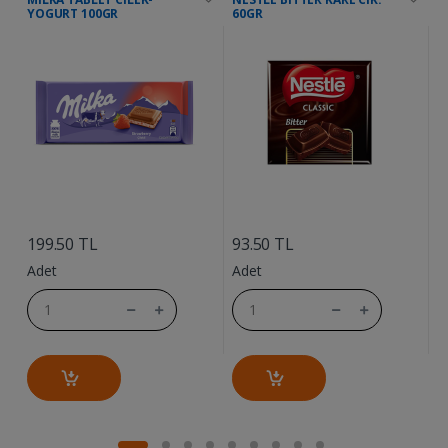
YOGURT 100GR
60GR
....
....
6
199.50 TL
93.50 TL
A
Adet
Adet