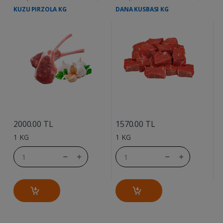
KUZU PIRZOLA KG
DANA KUSBASI KG
D
....
....
2000.00 TL
1570.00 TL
1
1 KG
1 KG
1