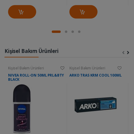
Kişisel Bakım Ürünleri
Kişisel Bakım Ürünleri
Kişisel Bakım Ürünleri
Ki
NIVEA ROLL-ON 50ML PRL&BTY
ARKO TRAS KRM COOL 100ML
D
BLACK
W