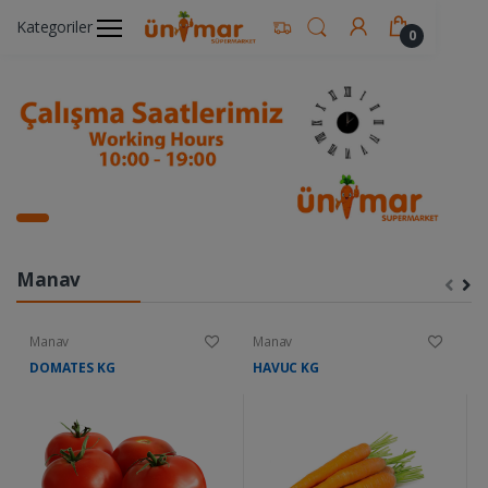
Kategoriler
0
Manav
Manav
Manav
M
DOMATES KG
HAVUC KG
K