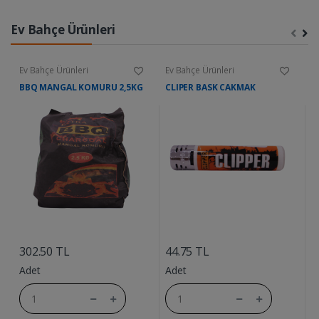
Ev Bahçe Ürünleri
Ev Bahçe Ürünleri
Ev Bahçe Ürünleri
E
BBQ MANGAL KOMURU 2,5KG
CLIPER BASK CAKMAK
A
....
....
302.50 TL
44.75 TL
6
Adet
Adet
A