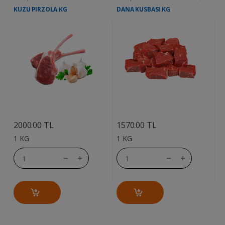
KUZU PIRZOLA KG
DANA KUSBASI KG
D
....
....
2000.00 TL
1570.00 TL
1
1 KG
1 KG
1