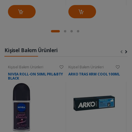
Kişisel Bakım Ürünleri
Kişisel Bakım Ürünleri
Kişisel Bakım Ürünleri
Ki
NIVEA ROLL-ON 50ML PRL&BTY
ARKO TRAS KRM COOL 100ML
D
BLACK
W