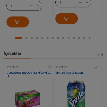
İçecekler
İçecekler
İçecekler
İç
DOGADAN BOGURTLEN CAYI 20
SPRITE KUTU 330ML
M
LI