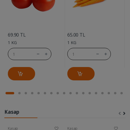
....
....
69.90 TL
65.00 TL
7
1 KG
1 KG
1
Kasap
Kasap
Kasap
K