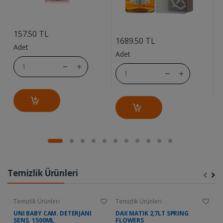
....
....
157.50 TL
1
1689.50 TL
Adet
A
Adet
Temizlik Ürünleri
Temizlik Ürünleri
Temizlik Ürünleri
Te
UNI BABY CAM. DETERJANI
DAX MATIK 2,7LT SPRING
D
SENS. 1500ML
FLOWERS