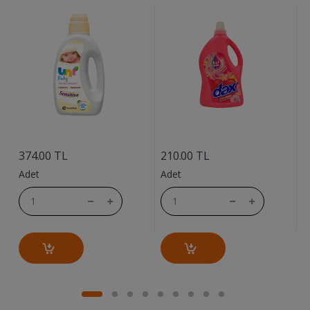
....
....
9
374.00 TL
210.00 TL
A
Adet
Adet