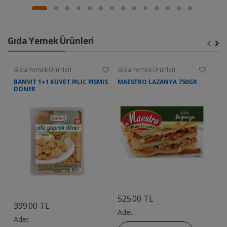
Gıda Yemek Ürünleri
Gıda Yemek Ürünleri
Gıda Yemek Ürünleri
G
BANVIT 1+1 KUVET PILIC PISMIS
MAESTRO LAZANYA 750GR
D
DONER
....
....
525.00 TL
9
399.00 TL
Adet
A
Adet