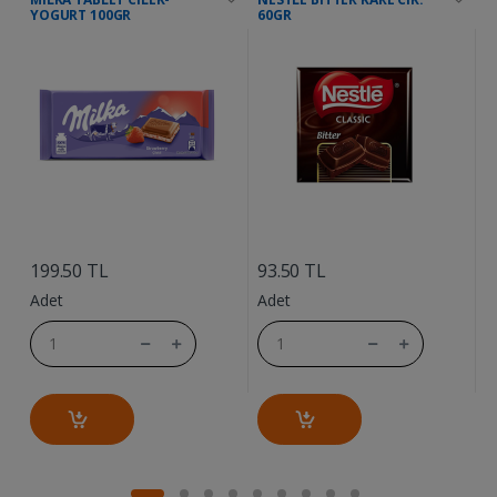
YOGURT 100GR
60GR
....
....
6
199.50 TL
93.50 TL
A
Adet
Adet