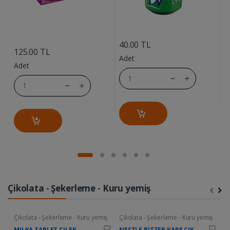
....
....
40.00 TL
7
125.00 TL
Adet
A
Adet
Çikolata - Şekerleme - Kuru yemiş
Çikolata - Şekerleme - Kuru yemiş
Çikolata - Şekerleme - Kuru yemiş
Ç
MILKA TABLET CILEK-
NESTLE BITTER KARE CIK.
D