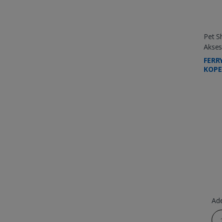
Pet S
Akses
FERR
KOPE
Ad