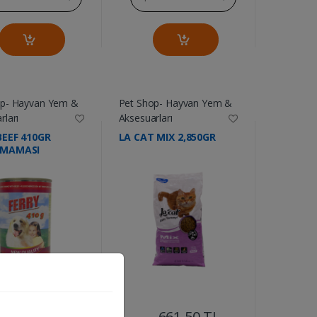
op- Hayvan Yem &
Pet Shop- Hayvan Yem &
rları
Aksesuarları
BEEF 410GR
LA CAT MIX 2,850GR
 MAMASI
....
....
57.75 TL
661.50 TL