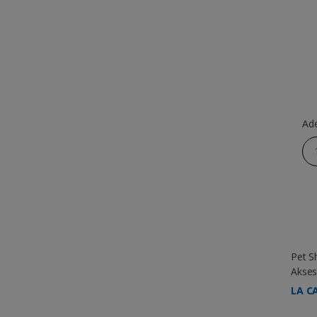
Ad
Pet S
Akses
LA CA