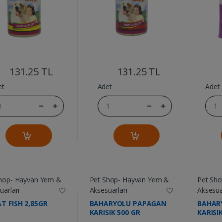
....
....
131.25 TL
131.25 TL
et
Adet
Adet
hop- Hayvan Yem &
Pet Shop- Hayvan Yem &
Pet Sh
uarları
Aksesuarları
Aksesua
T FISH 2,85GR
BAHARYOLU PAPAGAN
BAHAR
KARISIK 500 GR
KARISI