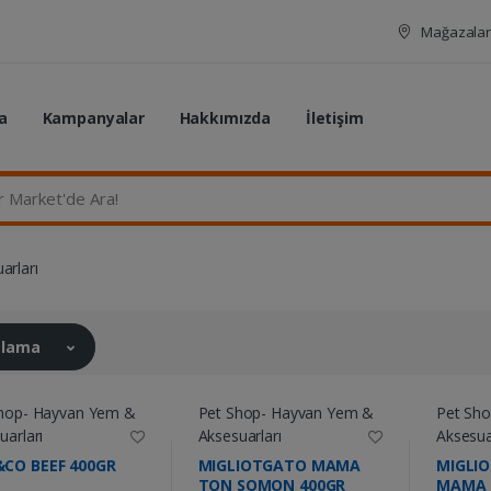
Mağazalar
a
Kampanyalar
Hakkımızda
İletişim
rket'de Ara...
arları
ralama
hop- Hayvan Yem &
Pet Shop- Hayvan Yem &
Pet Sh
uarları
Aksesuarları
Aksesua
CO BEEF 400GR
MIGLIOTGATO MAMA
MIGLI
TON SOMON 400GR
MAMA 