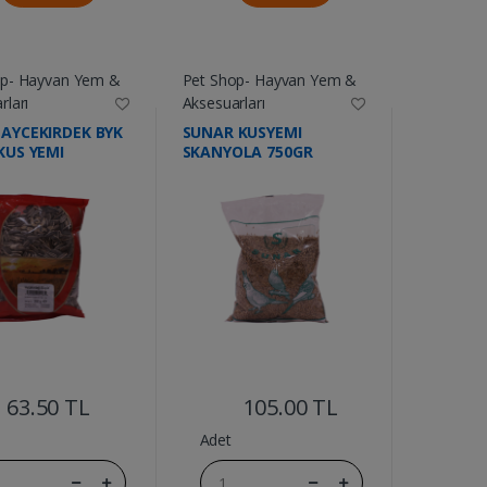
op- Hayvan Yem &
Pet Shop- Hayvan Yem &
rları
Aksesuarları
AYCEKIRDEK BYK
SUNAR KUSYEMI
KUS YEMI
SKANYOLA 750GR
....
....
63.50 TL
105.00 TL
Adet