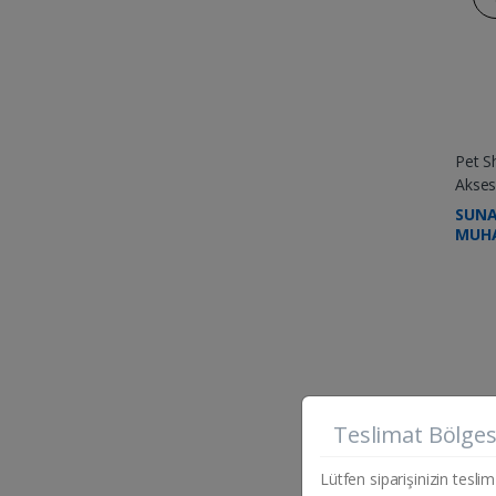
Pet S
Akses
SUNA
MUHA
750G
Teslimat Bölges
Lütfen siparişinizin teslim