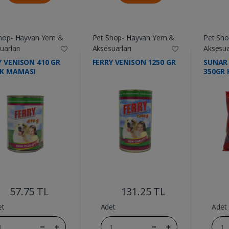
hop- Hayvan Yem &
Pet Shop- Hayvan Yem &
Pet Sh
uarları
Aksesuarları
Aksesua
Y VENISON 410 GR
FERRY VENISON 1250 GR
SUNAR 
K MAMASI
350GR 
....
....
57.75 TL
131.25 TL
et
Adet
Adet