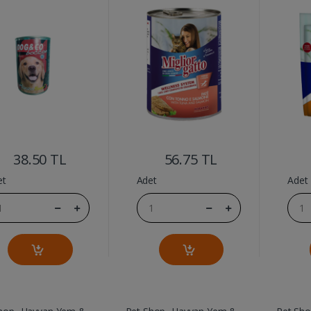
....
....
38.50 TL
56.75 TL
et
Adet
Adet