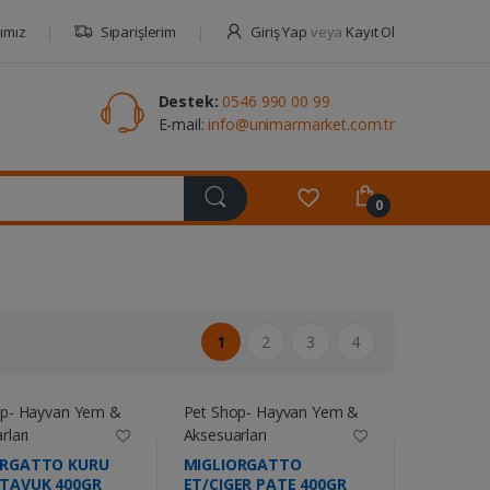
ımız
Siparişlerim
Giriş Yap
veya
Kayıt Ol
Destek:
0546 990 00 99
E-mail:
info@unimarmarket.com.tr
0
1
2
3
4
op- Hayvan Yem &
Pet Shop- Hayvan Yem &
rları
Aksesuarları
ORGATTO KURU
MIGLIORGATTO
TAVUK 400GR
ET/CIGER PATE 400GR