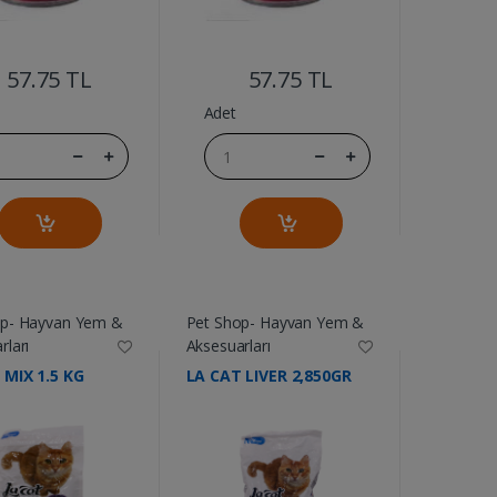
....
....
57.75 TL
57.75 TL
Adet
op- Hayvan Yem &
Pet Shop- Hayvan Yem &
rları
Aksesuarları
 MIX 1.5 KG
LA CAT LIVER 2,850GR