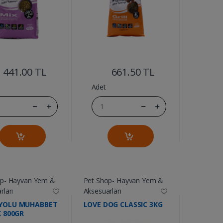
....
....
441.00 TL
661.50 TL
Adet
op- Hayvan Yem &
Pet Shop- Hayvan Yem &
rları
Aksesuarları
YOLU MUHABBET
LOVE DOG CLASSIC 3KG
K 800GR