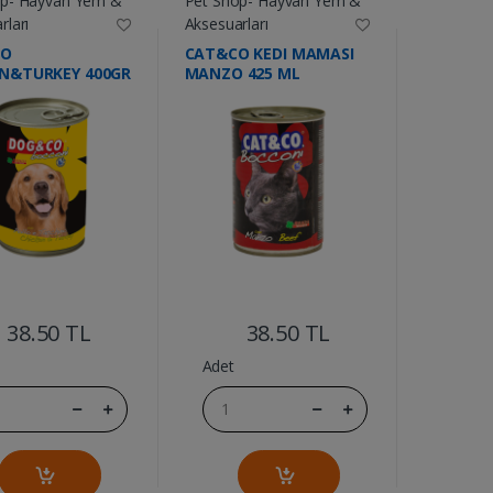
op- Hayvan Yem &
Pet Shop- Hayvan Yem &
rları
Aksesuarları
CO
CAT&CO KEDI MAMASI
EN&TURKEY 400GR
MANZO 425 ML
....
....
38.50 TL
38.50 TL
Adet