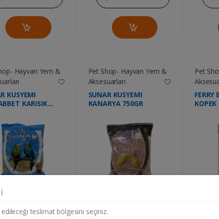
hop- Hayvan Yem &
Pet Shop- Hayvan Yem &
Pet Sh
uarları
Aksesuarları
Aksesua
R KUSYEMI
SUNAR KUSYEMI
FERRY 
BBET KARISIK
KANARYA 750GR
KOPEK
R
i
....
....
 edileceği teslimat bölgesini seçiniz.
77.75 TL
115.50 TL