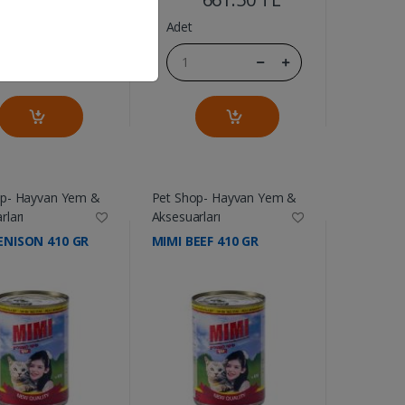
Adet
op- Hayvan Yem &
Pet Shop- Hayvan Yem &
rları
Aksesuarları
ENISON 410 GR
MIMI BEEF 410 GR