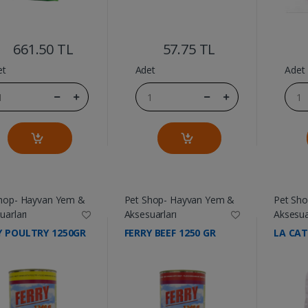
....
....
661.50 TL
57.75 TL
et
Adet
Adet
hop- Hayvan Yem &
Pet Shop- Hayvan Yem &
Pet Sh
uarları
Aksesuarları
Aksesua
Y POULTRY 1250GR
FERRY BEEF 1250 GR
LA CAT