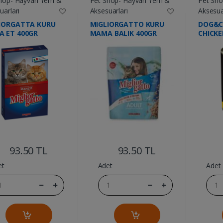
hop- Hayvan Yem &
Pet Shop- Hayvan Yem &
Pet Sh
uarları
Aksesuarları
Aksesua
IORGATTA KURU
MIGLIORGATTO KURU
DOG&
 ET 400GR
MAMA BALIK 400GR
CHICK
....
....
93.50 TL
93.50 TL
et
Adet
Adet