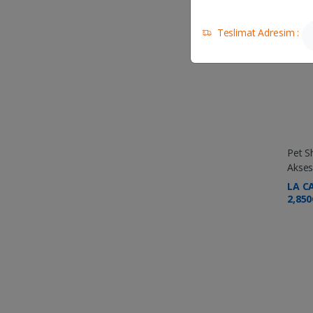
Ad
Teslimat Adresim :
Pet S
Akses
LA C
2,85