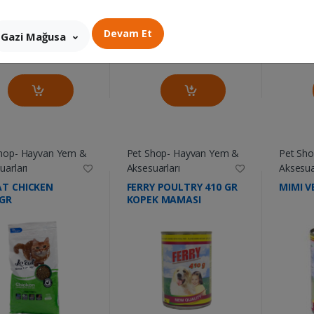
et
Adet
Adet
Devam Et
Gazi Mağusa
hop- Hayvan Yem &
Pet Shop- Hayvan Yem &
Pet Sh
uarları
Aksesuarları
Aksesua
AT CHICKEN
FERRY POULTRY 410 GR
MIMI V
0GR
KOPEK MAMASI