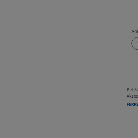
Ad
Pet S
Akses
FERR