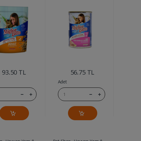
....
....
93.50 TL
56.75 TL
Adet