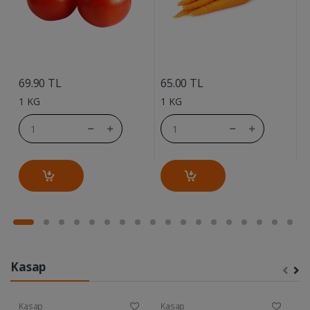
....
....
69.90 TL
65.00 TL
7
1 KG
1 KG
1
Kasap
Kasap
Kasap
K