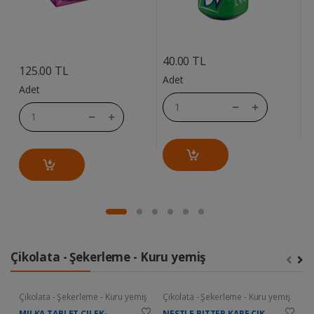
....
....
40.00 TL
7
125.00 TL
Adet
A
Adet
Çikolata - Şekerleme - Kuru yemiş
Çikolata - Şekerleme - Kuru yemiş
Çikolata - Şekerleme - Kuru yemiş
Ç
MILKA TABLET CILEK-
NESTLE BITTER KARE CIK.
D