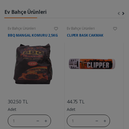
Ev Bahçe Ürünleri
Ev Bahçe Ürünleri
Ev Bahçe Ürünleri
E
BBQ MANGAL KOMURU 2,5KG
CLIPER BASK CAKMAK
A
....
....
302.50 TL
44.75 TL
6
Adet
Adet
A