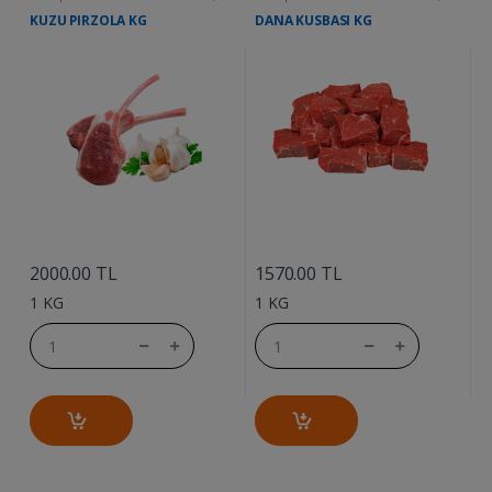
KUZU PIRZOLA KG
DANA KUSBASI KG
D
....
....
2000.00 TL
1570.00 TL
1
1 KG
1 KG
1