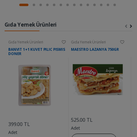
Gıda Yemek Ürünleri
Gıda Yemek Ürünleri
Gıda Yemek Ürünleri
G
BANVIT 1+1 KUVET PILIC PISMIS
MAESTRO LAZANYA 750GR
D
DONER
....
....
525.00 TL
9
399.00 TL
Adet
A
Adet