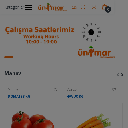
Kategoriler
0
Manav
Manav
Manav
M
DOMATES KG
HAVUC KG
K