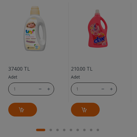
....
....
9
374.00 TL
210.00 TL
A
Adet
Adet