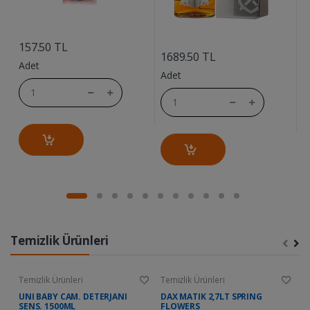
....
....
157.50 TL
1
1689.50 TL
Adet
A
Adet
Temizlik Ürünleri
Temizlik Ürünleri
Temizlik Ürünleri
Te
UNI BABY CAM. DETERJANI
DAX MATIK 2,7LT SPRING
D
SENS. 1500ML
FLOWERS