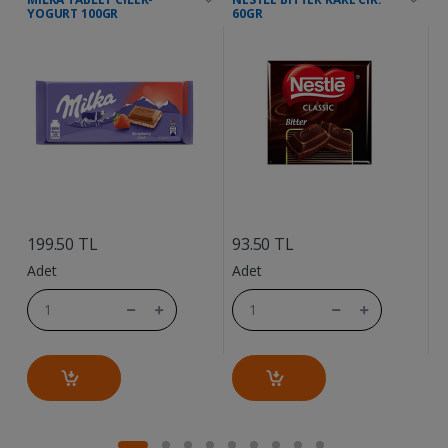
YOGURT 100GR
60GR
....
....
6
199.50 TL
93.50 TL
A
Adet
Adet