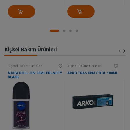
Kişisel Bakım Ürünleri
Kişisel Bakım Ürünleri
Kişisel Bakım Ürünleri
Ki
NIVEA ROLL-ON 50ML PRL&BTY
ARKO TRAS KRM COOL 100ML
D
BLACK
W