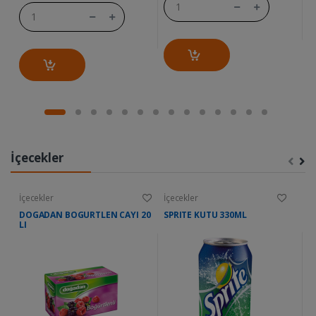
İçecekler
İçecekler
İçecekler
İç
DOGADAN BOGURTLEN CAYI 20
SPRITE KUTU 330ML
M
LI