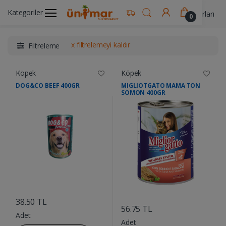
Kategoriler
Ünimar Anasayfa
Pet Shop- Hayvan Yem & Aksesuarları
0
x filtrelemeyi kaldır
Filtreleme
Köpek
Köpek
DOG&CO BEEF 400GR
MIGLIOTGATO MAMA TON
SOMON 400GR
....
....
38.50 TL
56.75 TL
Adet
Adet