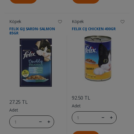
Köpek
Köpek
FELIX GIJ SARDN-SALMON
FELIX CIJ CHICKEN 400GR
85GR
....
....
92.50 TL
27.25 TL
Adet
Adet