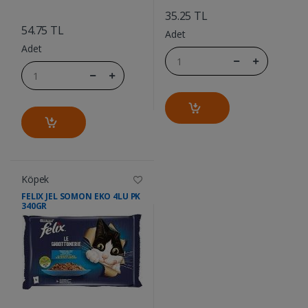
....
35.25 TL
54.75 TL
Adet
Adet
Köpek
FELIX JEL SOMON EKO 4LU PK
340GR
....