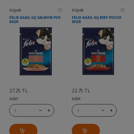
Köpek
Köpek
FELIX AGAIL GIJ SALMON PCH
FELIX AGAIL GIJ BEEF POUCH
85GR
85GR
....
....
27.25 TL
22.75 TL
Adet
Adet