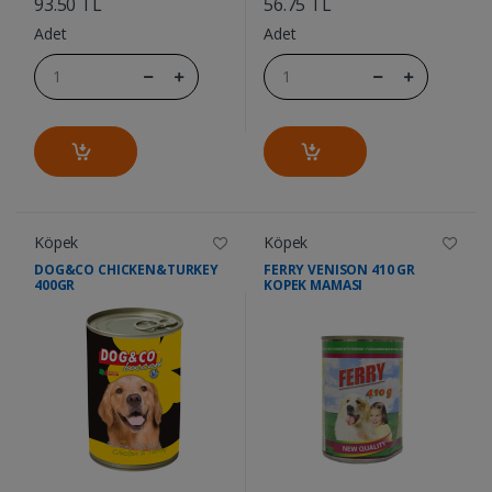
93.50 TL
56.75 TL
Adet
Adet
Köpek
Köpek
DOG&CO CHICKEN&TURKEY
FERRY VENISON 410 GR
400GR
KOPEK MAMASI