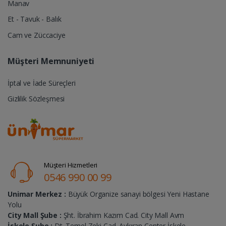
Manav
Et - Tavuk - Balık
Cam ve Züccaciye
Müşteri Memnuniyeti
İptal ve İade Süreçleri
Gizlilik Sözleşmesi
Müşteri Hizmetleri
0546 990 00 99
Unimar Merkez :
Büyük Organize sanayi bölgesi Yeni Hastane
Yolu
City Mall Şube :
Şht. İbrahim Kazım Cad. City Mall Avm
İskele Şube :
Dt. Temel Zeki Cad. Avkıran Center İskele