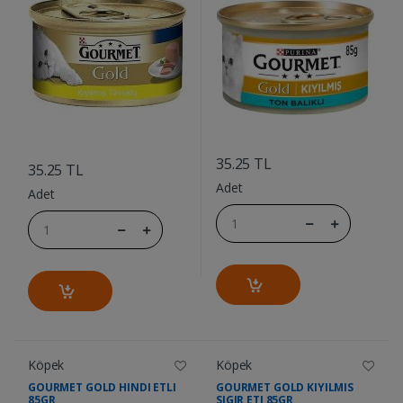
....
....
35.25 TL
35.25 TL
Adet
Adet
Köpek
Köpek
GOURMET GOLD HINDI ETLI
GOURMET GOLD KIYILMIS
85GR
SIGIR ETI 85GR