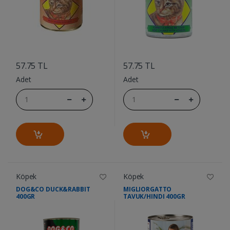
....
....
57.75 TL
57.75 TL
Adet
Adet
Köpek
Köpek
DOG&CO DUCK&RABBIT
MIGLIORGATTO
400GR
TAVUK/HINDI 400GR