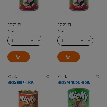
....
....
57.75 TL
57.75 TL
Adet
Adet
Köpek
Köpek
MICKY BEEF 410GR
MICKY VENISON 410GR