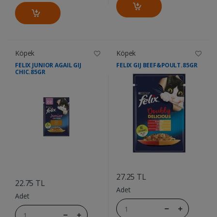
Köpek
Köpek
FELIX JUNIOR AGAIL GIJ
FELIX GIJ BEEF&POULT.85GR
CHIC.85GR
....
....
27.25 TL
22.75 TL
Adet
Adet