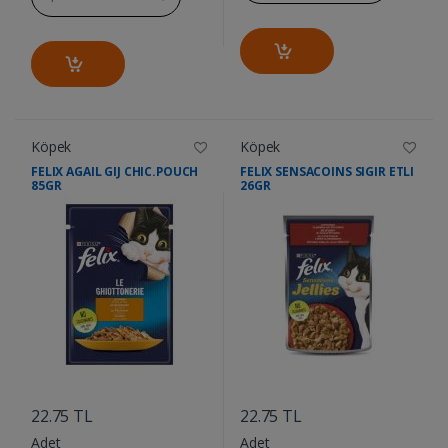
Köpek
Köpek
FELIX AGAIL GIJ CHIC.POUCH
FELIX SENSACOINS SIGIR ETLI
85GR
26GR
....
....
22.75 TL
22.75 TL
Adet
Adet