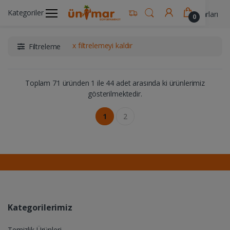
Kategoriler
Ünimar Anasayfa
Pet Shop- Hayvan Yem & Aksesuarları
0
x filtrelemeyi kaldır
Filtreleme
Toplam 71 üründen 1 ile 44 adet arasında ki ürünlerimiz
gösterilmektedir.
1
2
Kategorilerimiz
Temizlik Ürünleri