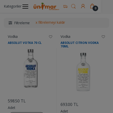
Kategoriler
Ünimar Anasayfa
Alkollü İçecekler
Vodka
0
x filtrelemeyi kaldır
Filtreleme
Vodka
Vodka
ABSOLUT VOTKA 70 CL
ABSOLUT CITRON VODKA
70ML
....
....
598.50 TL
693.00 TL
Adet
Adet