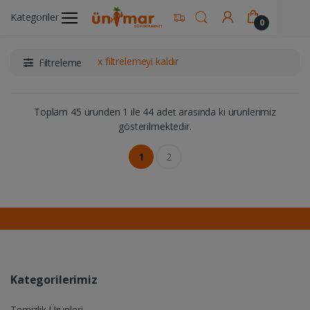
Kategoriler
Ünimar Anasayfa
İçecekler
Sular
0
x filtrelemeyi kaldır
Filtreleme
Toplam 45 üründen 1 ile 44 adet arasında ki ürünlerimiz
gösterilmektedir.
1
2
Kategorilerimiz
Temizlik Ürünleri