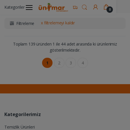
Ünimar Anasayfa
Sigara & Tütün
Kategoriler
0
x filtrelemeyi kaldır
Filtreleme
Toplam 139 üründen 1 ile 44 adet arasında ki ürünlerimiz
gösterilmektedir.
1
2
3
4
Kategorilerimiz
Temizlik Ürünleri