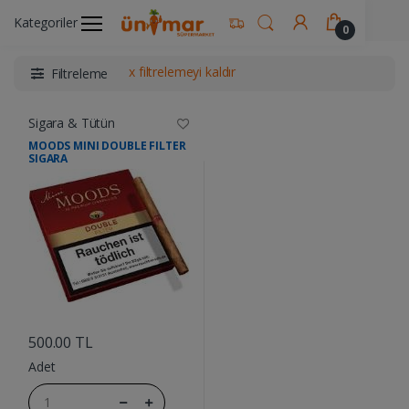
Ünimar Anasayfa
Sigara & Tütün
Kategoriler
0
x filtrelemeyi kaldır
Filtreleme
Sigara & Tütün
MOODS MINI DOUBLE FILTER
SIGARA
....
500.00 TL
Adet