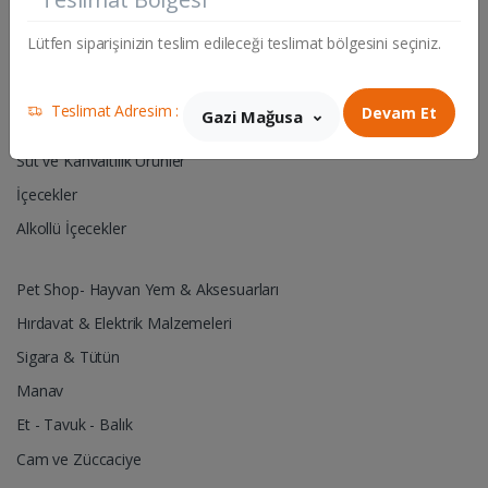
Gıda & Yemek Ürünleri
Lütfen siparişinizin teslim edileceği teslimat bölgesini seçiniz.
Kişisel Bakım Ürünleri
Ev ve Bahçe Malzemeleri
Teslimat Adresim :
Devam Et
Gazi Mağusa
Çikolata & Şekerleme & Kuruyemiş
Süt ve Kahvaltılık Ürünler
İçecekler
Alkollü İçecekler
Pet Shop- Hayvan Yem & Aksesuarları
Hırdavat & Elektrik Malzemeleri
Sigara & Tütün
Manav
Et - Tavuk - Balık
Cam ve Züccaciye