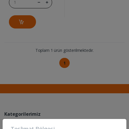
Toplam 1 ürün gösterilmektedir.
1
Kategorilerimiz
Temizlik Ürünleri
Teslimat Bölgesi