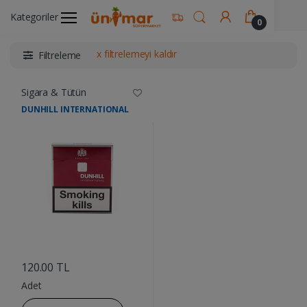
Ünimar Anasayfa
Sigara & Tütün
Kategoriler
0
x filtrelemeyi kaldır
Filtreleme
Sigara & Tütün
DUNHILL INTERNATIONAL
....
120.00 TL
Adet