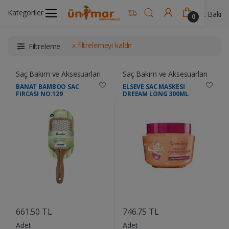
Kategoriler
Ünimar Anasayfa
Kişisel Bakım Ürünleri
Saç Bakım 
0
x filtrelemeyi kaldır
Filtreleme
Saç Bakım ve Aksesuarları
Saç Bakım ve Aksesuarları
BANAT BAMBOO SAC
ELSEVE SAC MASKESI
FIRCASI NO:129
DREEAM LONG 300ML
....
....
661.50 TL
746.75 TL
Adet
Adet