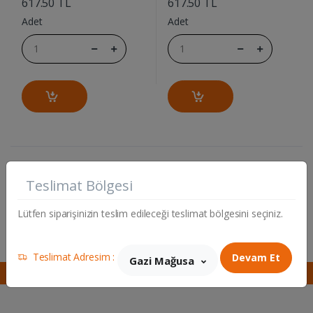
617.50 TL
617.50 TL
Adet
Adet
Toplam 303 üründen 1 ile 44 adet arasında ki ürünlerimiz
gösterilmektedir.
Teslimat Bölgesi
...
1
2
6
7
Lütfen siparişinizin teslim edileceği teslimat bölgesini seçiniz.
Teslimat Adresim :
Devam Et
Gazi Mağusa