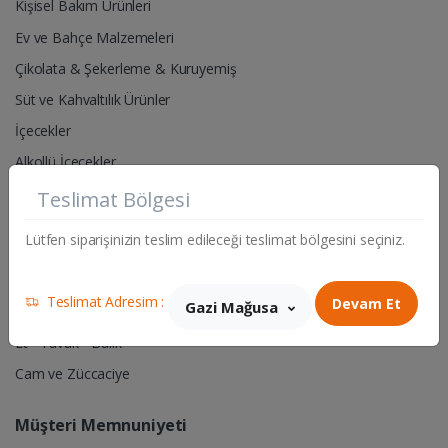
Kişisel Bakım Ürünleri
Ev ve Bahçe Malzemeleri
Çikolata & Şekerleme & Kuruyemiş
Süt ve Kahvaltılık Ürünler
İçecekler
Alkollü İçecekler
Teslimat Bölgesi
Pet Shop- Hayvan Yem & Aksesuarları
Lütfen siparişinizin teslim edileceği teslimat bölgesini seçiniz.
Hırdavat & Elektrik Malzemeleri
Sigara & Tütün
Teslimat Adresim :
Devam Et
Gazi Mağusa
Manav
Et - Tavuk - Balık
Cam ve Züccaciye
Müşteri Memnuniyeti