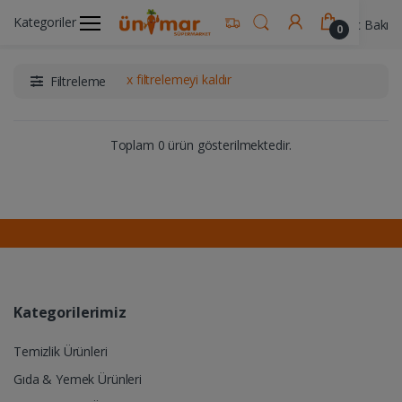
Kategoriler
Ünimar Anasayfa
Kişisel Bakım Ürünleri
Saç Bakım 
0
x filtrelemeyi kaldır
Filtreleme
Toplam 0 ürün gösterilmektedir.
Kategorilerimiz
Temizlik Ürünleri
Gıda & Yemek Ürünleri