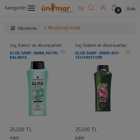
Kategoriler
Ünimar Anasayfa
Kişisel Bakım Ürünleri
Saç Bakım 
0
x filtrelemeyi kaldır
Filtreleme
Saç Bakım ve Aksesuarları
Saç Bakım ve Aksesuarları
GLISS SAMP. 360ML NUTRI
GLISS SAMP. 360ML BIO-
BALANCE
TECH RESTORE
....
....
252.00 TL
252.00 TL
Adet
Adet