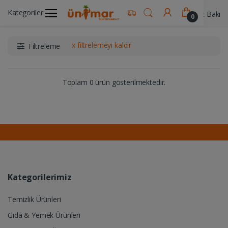
Kategoriler
Ünimar Anasayfa
Kişisel Bakım Ürünleri
Saç Bakım 
0
x filtrelemeyi kaldır
Filtreleme
Toplam 0 ürün gösterilmektedir.
Kategorilerimiz
Temizlik Ürünleri
Gıda & Yemek Ürünleri