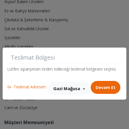
Kişisel Bakım Ürünleri
Ev ve Bahçe Malzemeleri
Çikolata & Şekerleme & Kuruyemiş
Süt ve Kahvaltılık Ürünler
İçecekler
Alkollü İçecekler
Teslimat Bölgesi
Pet Shop- Hayvan Yem & Aksesuarları
Lütfen siparişinizin teslim edileceği teslimat bölgesini seçiniz.
Hırdavat & Elektrik Malzemeleri
Sigara & Tütün
Teslimat Adresim :
Devam Et
Gazi Mağusa
Manav
Et - Tavuk - Balık
Cam ve Züccaciye
Müşteri Memnuniyeti