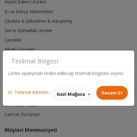
Kişisel Bakım Ürünleri
Ev ve Bahçe Malzemeleri
Çikolata & Şekerleme & Kuruyemiş
Süt ve Kahvaltılık Ürünler
İçecekler
Alkollü İçecekler
Teslimat Bölgesi
Pet Shop- Hayvan Yem & Aksesuarları
Lütfen siparişinizin teslim edileceği teslimat bölgesini seçiniz.
Hırdavat & Elektrik Malzemeleri
Sigara & Tütün
Teslimat Adresim :
Devam Et
Gazi Mağusa
Manav
Et - Tavuk - Balık
Cam ve Züccaciye
Müşteri Memnuniyeti