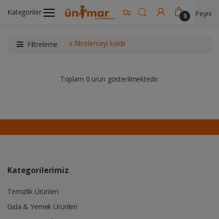
Kategoriler
Ünimar Anasayfa
Süt ve Kahvaltılık Ürünler
Peynir &
0
x filtrelemeyi kaldır
Filtreleme
Toplam 0 ürün gösterilmektedir.
Kategorilerimiz
Temizlik Ürünleri
Gıda & Yemek Ürünleri