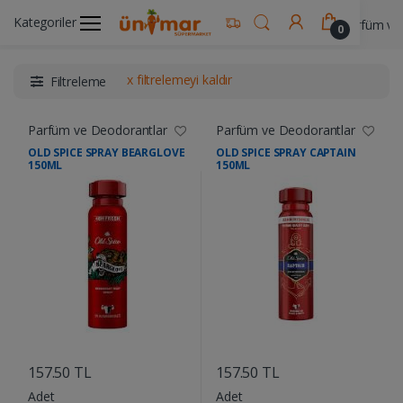
Kategoriler
Ünimar Anasayfa
Kişisel Bakım Ürünleri
Parfüm ve
0
x filtrelemeyi kaldır
Filtreleme
Parfüm ve Deodorantlar
Parfüm ve Deodorantlar
OLD SPICE SPRAY BEARGLOVE
OLD SPICE SPRAY CAPTAIN
150ML
150ML
....
....
157.50 TL
157.50 TL
Adet
Adet