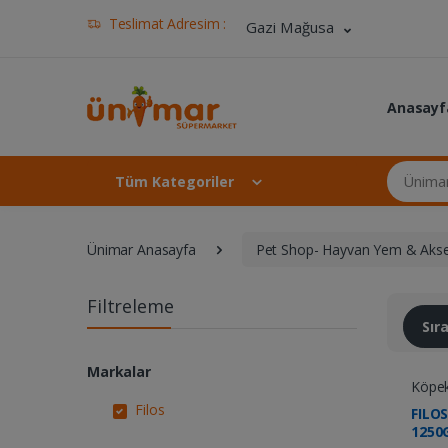
Teslimat Adresim :
Gazi Mağusa
Anasayf
Ünimar Ma
Tüm Kategoriler
Ünimar Anasayfa
Pet Shop- Hayvan Yem & Akse
Filtreleme
Sı
Markalar
Köpe
Filos
FILO
1250