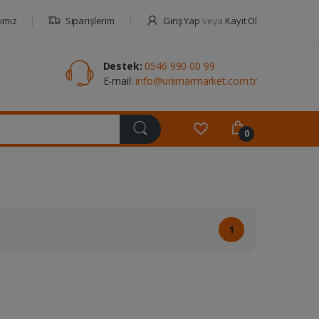
ımız
Siparişlerim
Giriş Yap
veya
Kayıt Ol
Destek:
0546 990 00 99
E-mail:
info@unimarmarket.com.tr
0
1