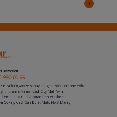
1
i Hizmetleri
6 990 00 99
:
Büyük Organize sanayi bölgesi Yeni Hastane Yolu
Şht. İbrahim Kazım Cad. City Mall Avm
 Temel Zeki Cad. Avkıran Center İskele
ya Gökalp Cad. Can Bulat Mah. No:8 Maraş