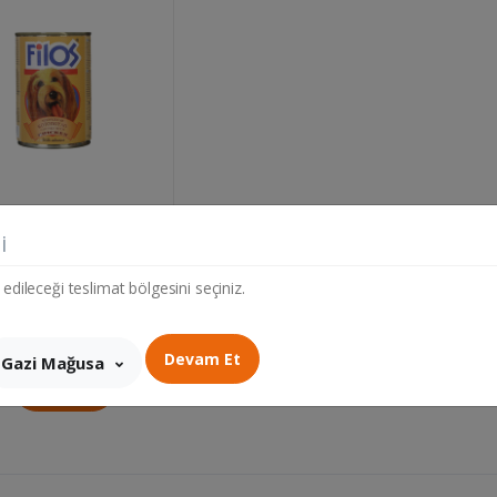
....
110.25 TL
i
et
 edileceği teslimat bölgesini seçiniz.
Devam Et
Gazi Mağusa