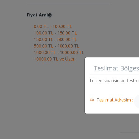
Fiyat Aralığı
0.00 TL - 100.00 TL
100.00 TL - 150.00 TL
150.00 TL - 500.00 TL
500.00 TL - 1000.00 TL
1000.00 TL - 10000.00 TL
10000.00 TL ve Üzeri
Teslimat Bölges
Ad
Lütfen siparişinizin teslim
Teslimat Adresim :