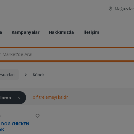
Mağazalar
a
Kampanyalar
Hakkımızda
İletişim
rket'de Ara...
suarları
Köpek
x filtrelemeyi kaldır
ralama
k
S DOG CHICKEN
GR