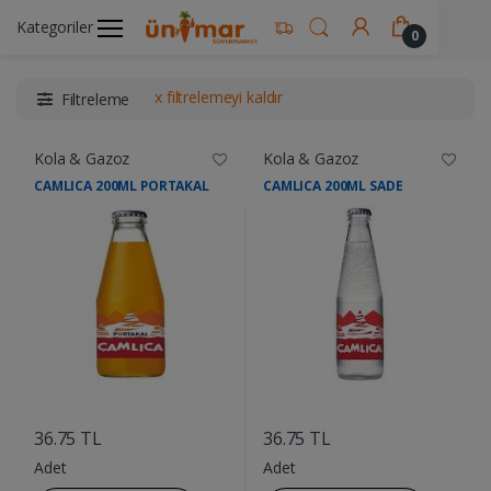
Kategoriler
Ünimar Anasayfa
İçecekler
Kola & Gazoz
0
x filtrelemeyi kaldır
Filtreleme
Kola & Gazoz
Kola & Gazoz
CAMLICA 200ML PORTAKAL
CAMLICA 200ML SADE
....
....
36.75 TL
36.75 TL
Adet
Adet