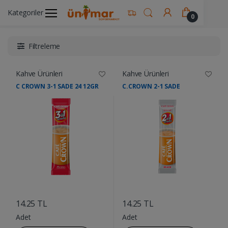
Kategoriler
Ünimar Anasayfa
İçecekler
Kahve Ürünleri
0
Filtreleme
Kahve Ürünleri
Kahve Ürünleri
C CROWN 3-1 SADE 24 12GR
C.CROWN 2-1 SADE
....
....
14.25 TL
14.25 TL
Adet
Adet