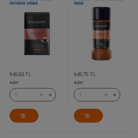
INTENSE 500GR
90GR
....
....
945.00 TL
645.75 TL
Adet
Adet