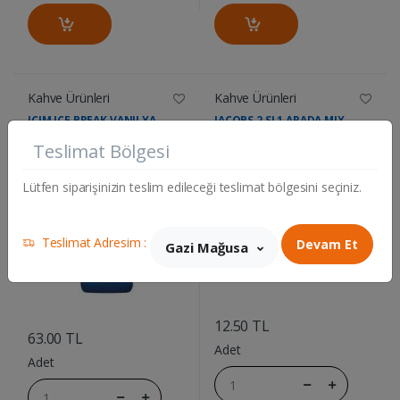
Kahve Ürünleri
Kahve Ürünleri
ICIM ICE BREAK VANILYA
JACOBS 2 SI 1 ARADA MIX
375ML.
Teslimat Bölgesi
Lütfen siparişinizin teslim edileceği teslimat bölgesini seçiniz.
Teslimat Adresim :
Devam Et
Gazi Mağusa
....
....
12.50 TL
63.00 TL
Adet
Adet