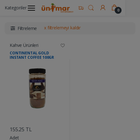
Kategoriler
Ünimar Anasayfa
İçecekler
Kahve Ürünleri
0
x filtrelemeyi kaldır
Filtreleme
Kahve Ürünleri
CONTINENTAL GOLD
INSTANT COFFEE 100GR
....
155.25 TL
Adet