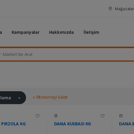
Mağazalar
a
Kampanyalar
Hakkımızda
İletişim
rket'de Ara...
x filtrelemeyi kaldır
ralama
Et
Et
 PIRZOLA KG
DANA KUSBASI KG
DANA B