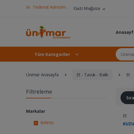
Teslimat Adresim :
Gazi Mağusa
Anasayf
Ünimar Ma
Tüm Kategoriler
Ünimar Anasayfa
Et - Tavuk - Balık
Et
Filtreleme
Sı
Markalar
Et
Belirsiz
KUZU