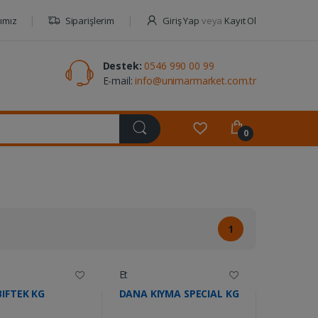
ımız
Siparişlerim
Giriş Yap
veya
Kayıt Ol
Destek:
0546 990 00 99
E-mail:
info@unimarmarket.com.tr
0
1
Et
IFTEK KG
DANA KIYMA SPECIAL KG