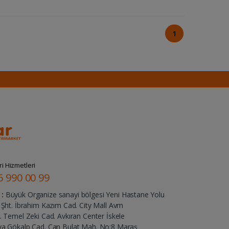
1
i Hizmetleri
6 990 00 99
:
Büyük Organize sanayi bölgesi Yeni Hastane Yolu
Şht. İbrahim Kazım Cad. City Mall Avm
 Temel Zeki Cad. Avkıran Center İskele
ya Gökalp Cad. Can Bulat Mah. No:8 Maraş