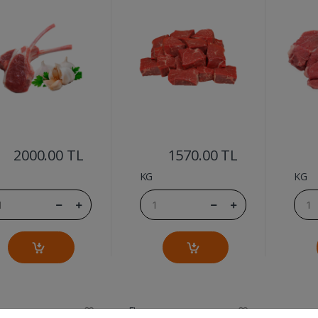
....
....
2000.00 TL
1570.00 TL
KG
KG
Et