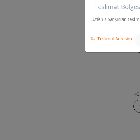
KUZU
Teslimat Bölges
Lütfen siparişinizin teslim
Teslimat Adresim :
KG