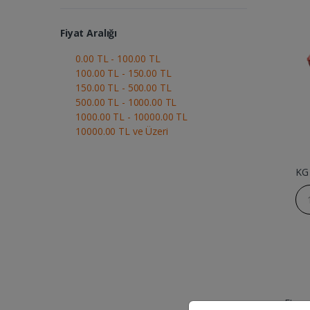
Fiyat Aralığı
0.00 TL - 100.00 TL
100.00 TL - 150.00 TL
150.00 TL - 500.00 TL
500.00 TL - 1000.00 TL
1000.00 TL - 10000.00 TL
10000.00 TL ve Üzeri
KG
Et