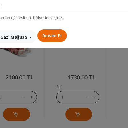
 SIS KG
KUZU KIYMA KG
i
 edileceği teslimat bölgesini seçiniz.
Devam Et
Gazi Mağusa
....
....
2100.00 TL
1730.00 TL
KG