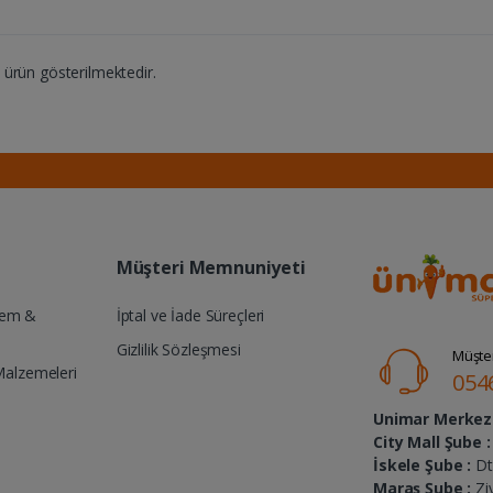
ürün gösterilmektedir.
Müşteri Memnuniyeti
Yem &
İptal ve İade Süreçleri
Gizlilik Sözleşmesi
Müşter
Malzemeleri
054
Unimar Merkez 
City Mall Şube :
İskele Şube :
Dt.
Maraş Şube :
Zi