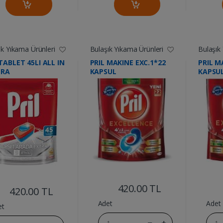
ık Yıkama Ürünleri
Bulaşık Yıkama Ürünleri
Bulaşık
TABLET 45LI ALL IN
PRIL MAKINE EXC.1*22
PRIL M
TRA
KAPSUL
KAPSU
....
....
420.00 TL
420.00 TL
Adet
Adet
et