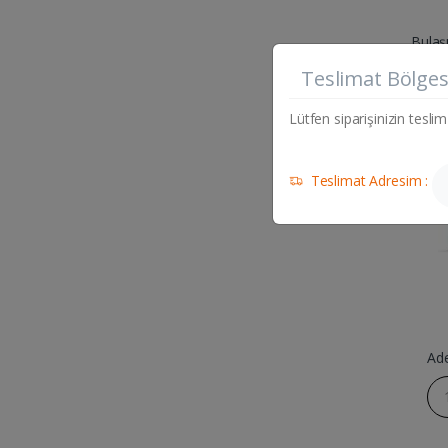
Bulaş
PRIL
Teslimat Bölges
KAPS
Lütfen siparişinizin teslim
Teslimat Adresim :
Ad