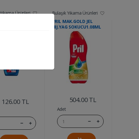
 Yıkama Ürünleri
Bulaşık Yıkama Ürünleri
PRIL MAK.GOLD JEL
TICI+KURUTUCU
HIJ.YAG SOKUCU1.08ML
....
....
504.00 TL
126.00 TL
Adet