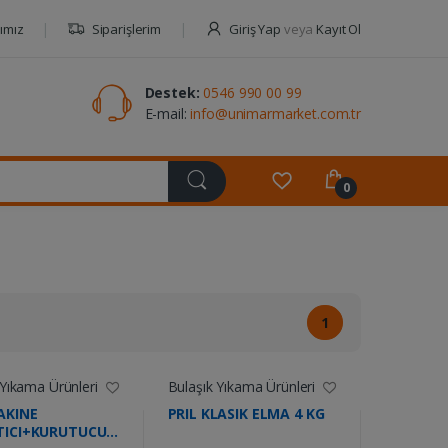
ımız
Siparişlerim
Giriş Yap
veya
Kayıt Ol
Destek:
0546 990 00 99
E-mail:
info@unimarmarket.com.tr
0
1
 Yıkama Ürünleri
Bulaşık Yıkama Ürünleri
AKINE
PRIL KLASIK ELMA 4 KG
TICI+KURUTUCU