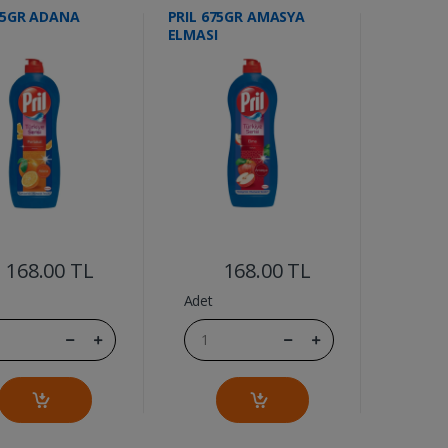
75GR ADANA
PRIL 675GR AMASYA
ELMASI
....
....
168.00 TL
168.00 TL
Adet