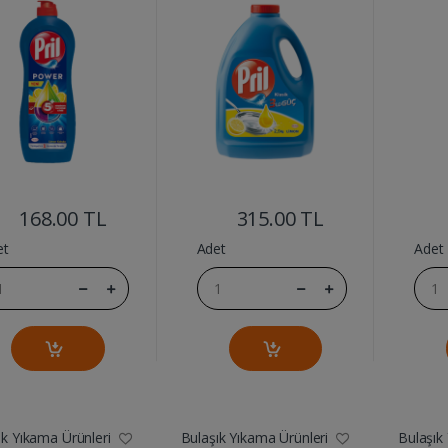
750ML
....
....
168.00 TL
315.00 TL
et
Adet
Adet
ık Yıkama Ürünleri
Bulaşık Yıkama Ürünleri
Bulaşık