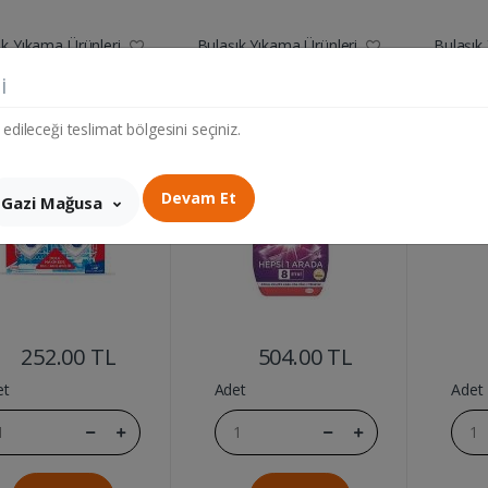
ık Yıkama Ürünleri
Bulaşık Yıkama Ürünleri
Bulaşık
 MAKINE 3LU
PRIL JEL HEPSI 1ARADA 8
PRIL
i
UL MAKINE TEM.
ETKI 1,08ML
PARLA
450ML
 edileceği teslimat bölgesini seçiniz.
Devam Et
Gazi Mağusa
....
....
252.00 TL
504.00 TL
et
Adet
Adet