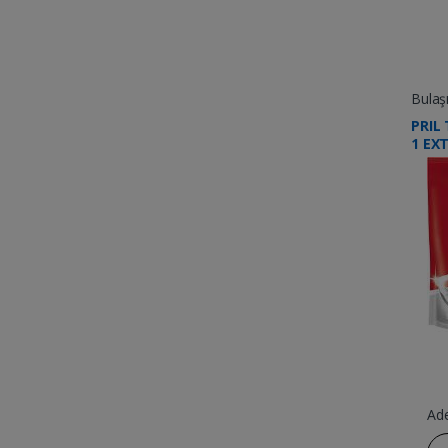
Bulaş
PRIL 
1 EX
Ad