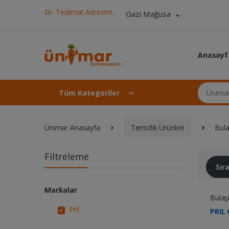
Teslimat Adresim :
Gazi Mağusa
Anasayf
Ünimar Ma
Tüm Kategoriler
Ünimar Anasayfa
Temizlik Ürünleri
Bula
Filtreleme
Sı
Markalar
Bulaş
Pril
PRIL