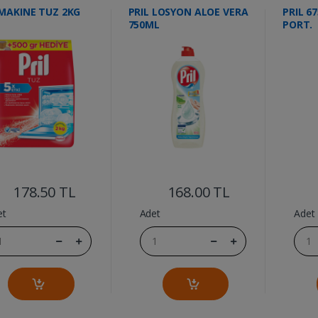
 MAKINE TUZ 2KG
PRIL LOSYON ALOE VERA
PRIL 6
750ML
PORT.
....
....
178.50 TL
168.00 TL
et
Adet
Adet