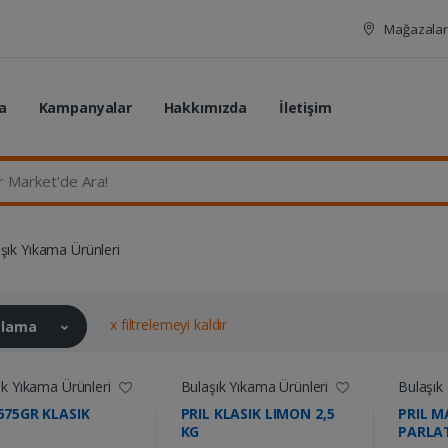
Mağazalar
a
Kampanyalar
Hakkımızda
İletişim
rket'de Ara...
şık Yıkama Ürünleri
x filtrelemeyi kaldır
ralama
ık Yıkama Ürünleri
Bulaşık Yıkama Ürünleri
Bulaşık
 675GR KLASIK
PRIL KLASIK LIMON 2,5
PRIL M
KG
PARLA