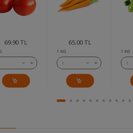
....
....
69.90 TL
65.00 TL
G
1 KG
1 KG
p