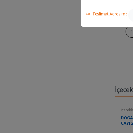
Teslimat Adresim :
Ade
İçecek
İçecekl
DOGA
CAYI 2