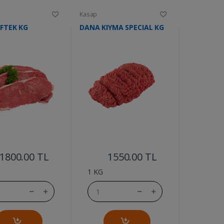
Kasap
Kasap
FTEK KG
DANA KIYMA SPECIAL KG
KUZU SIS 
....
....
1800.00 TL
1550.00 TL
2
1 KG
1 KG