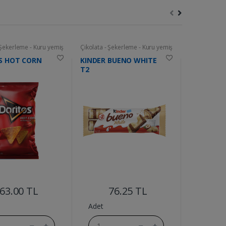
 Şekerleme - Kuru yemiş
Çikolata - Şekerleme - Kuru yemiş
Çikolata - Şe
S HOT CORN
KINDER BUENO WHITE
ETI KARA
T2
GOFRET 5
....
....
63.00 TL
76.25 TL
4
Adet
Adet