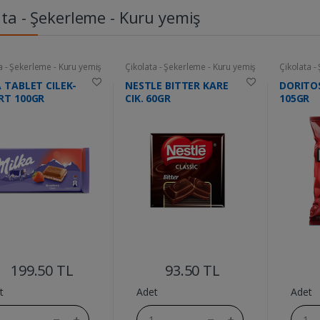
ata - Şekerleme - Kuru yemiş
a - Şekerleme - Kuru yemiş
Çikolata - Şekerleme - Kuru yemiş
Çikolata -
 TABLET CILEK-
NESTLE BITTER KARE
DORITO
RT 100GR
CIK. 60GR
105GR
....
....
199.50 TL
93.50 TL
t
Adet
Adet