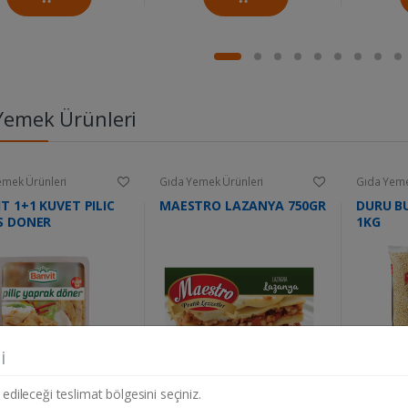
Yemek Ürünleri
emek Ürünleri
Gıda Yemek Ürünleri
Gıda Yeme
T 1+1 KUVET PILIC
MAESTRO LAZANYA 750GR
DURU BU
S DONER
1KG
i
 edileceği teslimat bölgesini seçiniz.