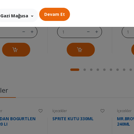
....
....
399.00 TL
525.00 TL
Devam Et
Gazi Mağusa
t
Adet
Adet
ler
er
İçecekler
İçecekler
DAN BOGURTLEN
SPRITE KUTU 330ML
MR.BRO
0 LI
240ML