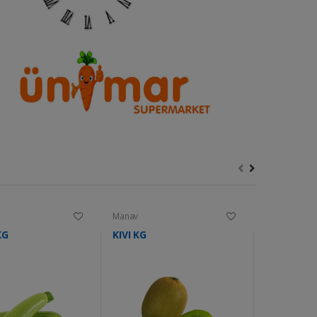
Manav
Manav
KG
KIVI KG
LIMON KG