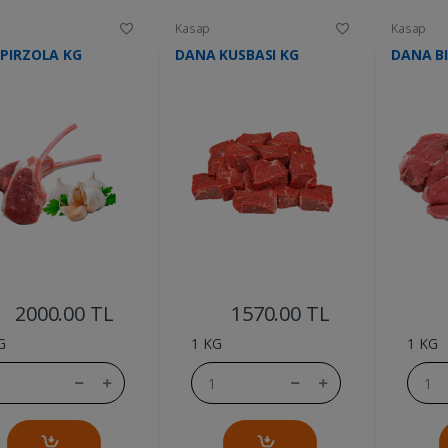
Kasap
Kasap
PIRZOLA KG
DANA KUSBASI KG
DANA BI
....
....
2000.00 TL
1570.00 TL
G
1 KG
1 KG