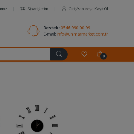
ımız
Siparişlerim
Giriş Yap
veya
Kayıt Ol
Destek:
0546 990 00 99
E-mail:
info@unimarmarket.com.tr
0