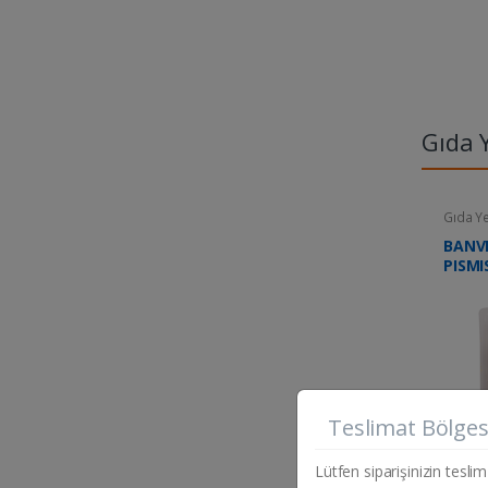
Gıda 
Gıda Y
BANVI
PISMI
Teslimat Bölges
Lütfen siparişinizin teslim