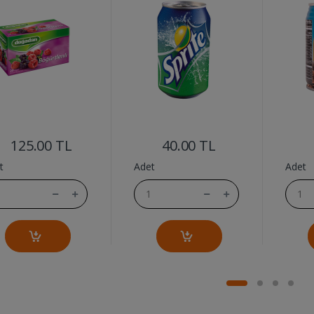
....
....
125.00 TL
40.00 TL
t
Adet
Adet