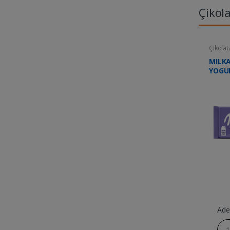
Çikol
Çikolat
MILKA
YOGU
Ade