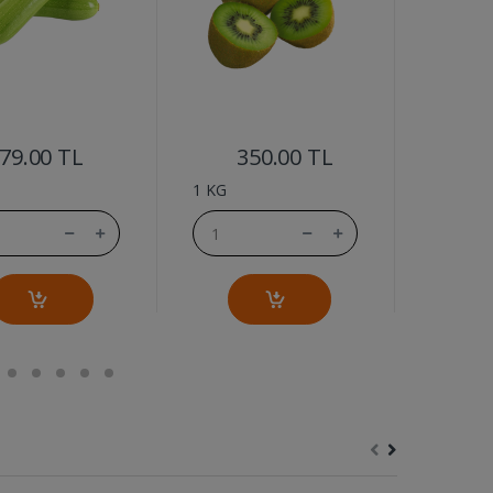
....
....
79.00 TL
350.00 TL
1
1 KG
1 KG