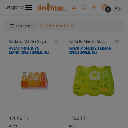
Kategoriler
Ünimar Anasayfa
İçecekler
Soda & Maden Suyu
0
x filtrelemeyi kaldır
Filtreleme
Soda & Maden Suyu
Soda & Maden Suyu
AVSAR MDN.SUYU
AVSAR MDN.SUYU LIMON
MAND.CPLUS 200ML 6LI
CPLUS 200ML 6LI
....
....
126.00 TL
126.00 TL
Adet
Adet