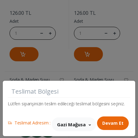
....
....
126.00 TL
126.00 TL
Adet
Adet
Soda & Maden Suyu
Soda & Maden Suyu
ULUDAG MADEN SUYU 6 LI
AVSAR M.SUYU
Teslimat Bölgesi
ARMUT/NEKTARIN200ML 6LI
Lütfen siparişinizin teslim edileceği teslimat bölgesini seçiniz.
Teslimat Adresim :
Devam Et
Gazi Mağusa