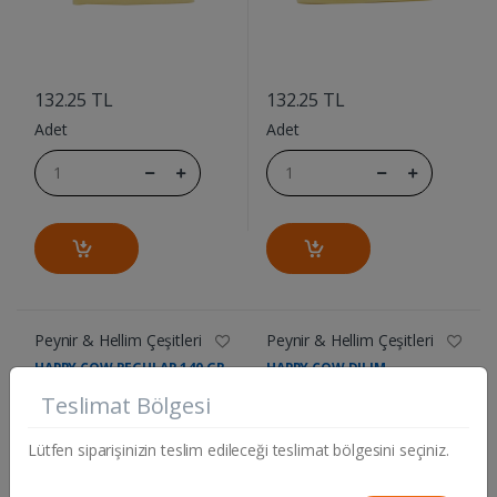
....
....
132.25 TL
132.25 TL
Adet
Adet
Peynir & Hellim Çeşitleri
Peynir & Hellim Çeşitleri
HAPPY COW REGULAR 140 GR
HAPPY COW DILIM
EMM.140GR
Teslimat Bölgesi
Lütfen siparişinizin teslim edileceği teslimat bölgesini seçiniz.