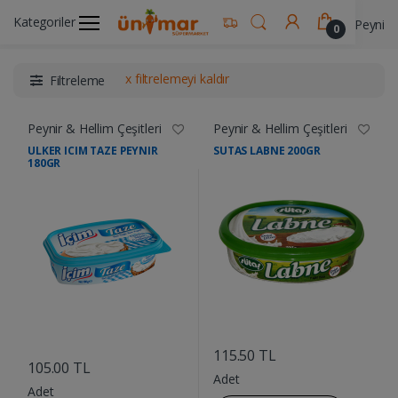
Kategoriler
Ünimar Anasayfa
Süt ve Kahvaltılık Ürünler
Peynir &
0
x filtrelemeyi kaldır
Filtreleme
Peynir & Hellim Çeşitleri
Peynir & Hellim Çeşitleri
ULKER ICIM TAZE PEYNIR
SUTAS LABNE 200GR
180GR
....
....
115.50 TL
105.00 TL
Adet
Adet