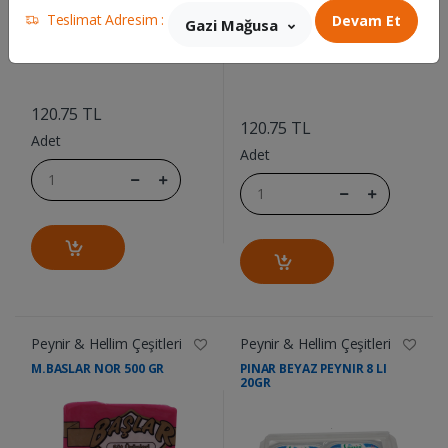
Teslimat Adresim :
Devam Et
Gazi Mağusa
....
....
120.75 TL
120.75 TL
Adet
Adet
Peynir & Hellim Çeşitleri
Peynir & Hellim Çeşitleri
M.BASLAR NOR 500 GR
PINAR BEYAZ PEYNIR 8 LI
20GR