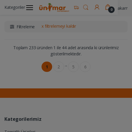
Kategoriler
Ünimar Anasayfa
Gıda & Yemek Ürünleri
Makarna 
0
x filtrelemeyi kaldır
Filtreleme
Toplam 233 üründen 1 ile 44 adet arasında ki ürünlerimiz
gösterilmektedir.
...
1
2
5
6
Kategorilerimiz
Temizlik Ürünleri