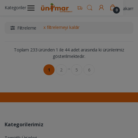
Kategoriler
Ünimar Anasayfa
Gıda & Yemek Ürünleri
Makarna 
0
x filtrelemeyi kaldır
Filtreleme
Toplam 233 üründen 1 ile 44 adet arasında ki ürünlerimiz
gösterilmektedir.
...
1
2
5
6
Kategorilerimiz
Temizlik Ürünleri