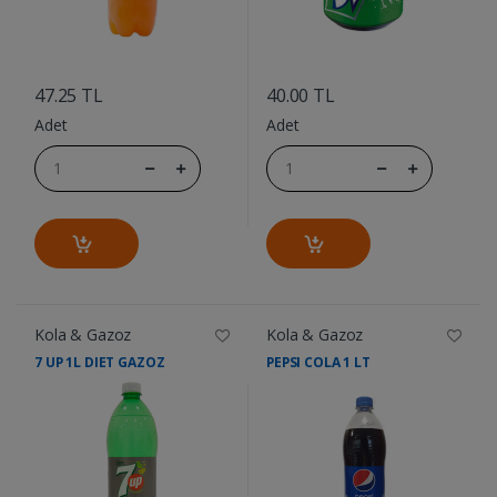
....
....
47.25 TL
40.00 TL
Adet
Adet
Kola & Gazoz
Kola & Gazoz
7 UP 1L DIET GAZOZ
PEPSI COLA 1 LT