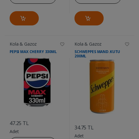
Kola & Gazoz
Kola & Gazoz
PEPSI MAX CHERRY 330ML
SCHWEPPES MAND.KUTU
200ML
....
....
47.25 TL
34.75 TL
Adet
Adet