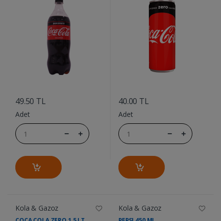
....
....
49.50 TL
40.00 TL
Adet
Adet
Kola & Gazoz
Kola & Gazoz
COCA COLA ZERO 1,5 LT
PEPSI 450 ML