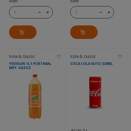
Adet
Adet
Kola & Gazoz
Kola & Gazoz
YEDIGUN 1LT PORTAKAL
COCA COLA KUTU 330ML
MEY. GAZOZ
....
....
40.00 TL