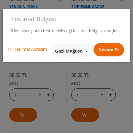
YEDIGUN 450ML
7 UP 450ML GAZOZ
Teslimat Bölgesi
Lütfen siparişinizin teslim edileceği teslimat bölgesini seçiniz.
Teslimat Adresim :
Devam Et
Gazi Mağusa
....
....
38.50 TL
38.50 TL
Adet
Adet