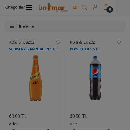
Kategoriler
Ünimar Anasayfa
İçecekler
Kola & Gazoz
0
Filtreleme
Kola & Gazoz
Kola & Gazoz
SCHWEPPES MANDALIN 1 LT
PEPSI COLA 1.5 LT
....
....
63.00 TL
60.50 TL
Adet
Adet