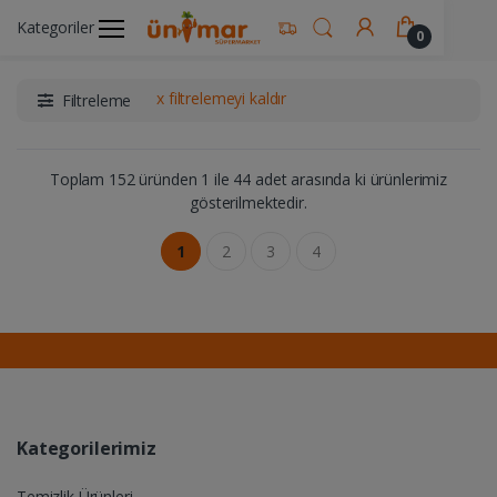
Kategoriler
Ünimar Anasayfa
İçecekler
Kahve Ürünleri
0
x filtrelemeyi kaldır
Filtreleme
Toplam 152 üründen 1 ile 44 adet arasında ki ürünlerimiz
gösterilmektedir.
1
2
3
4
Kategorilerimiz
Temizlik Ürünleri