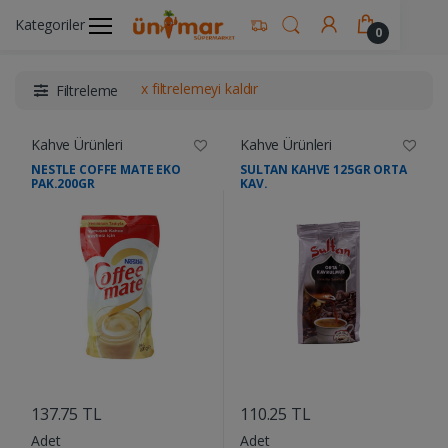
Kategoriler
Ünimar Anasayfa
İçecekler
Kahve Ürünleri
0
x filtrelemeyi kaldır
Filtreleme
Kahve Ürünleri
Kahve Ürünleri
NESTLE COFFE MATE EKO
SULTAN KAHVE 125GR ORTA
PAK.200GR
KAV.
....
....
137.75 TL
110.25 TL
Adet
Adet