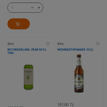
Bira
Bira
RECORDERLING .PEAR 50 CL
WEIHENSTEPHANER 33 CL
TNK
....
....
101.00 TL