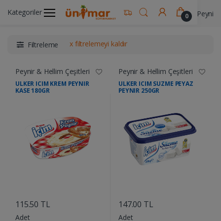
Kategoriler
Ünimar Anasayfa
Süt ve Kahvaltılık Ürünler
Peynir &
0
x filtrelemeyi kaldır
Filtreleme
Peynir & Hellim Çeşitleri
Peynir & Hellim Çeşitleri
ULKER ICIM KREM PEYNIR
ULKER ICIM SUZME PEYAZ
KASE 180GR
PEYNIR 250GR
....
....
115.50 TL
147.00 TL
Adet
Adet