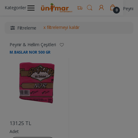
Kategoriler
Ünimar Anasayfa
Süt ve Kahvaltılık Ürünler
Peynir &
0
x filtrelemeyi kaldır
Filtreleme
Peynir & Hellim Çeşitleri
M.BASLAR NOR 500 GR
....
131.25 TL
Adet