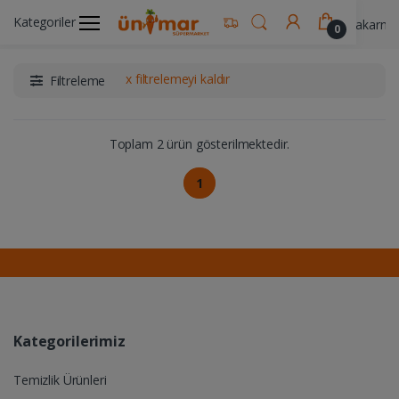
Kategoriler
Ünimar Anasayfa
Gıda & Yemek Ürünleri
Makarna 
0
x filtrelemeyi kaldır
Filtreleme
Toplam 2 ürün gösterilmektedir.
1
Kategorilerimiz
Temizlik Ürünleri