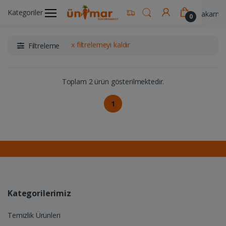
Kategoriler
Ünimar Anasayfa
Gıda & Yemek Ürünleri
Makarna 
0
x filtrelemeyi kaldır
Filtreleme
Toplam 2 ürün gösterilmektedir.
1
Kategorilerimiz
Temizlik Ürünleri