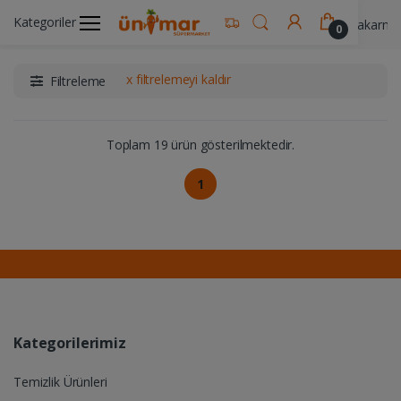
Kategoriler
Ünimar Anasayfa
Gıda & Yemek Ürünleri
Makarna 
0
x filtrelemeyi kaldır
Filtreleme
Toplam 19 ürün gösterilmektedir.
1
Kategorilerimiz
Temizlik Ürünleri