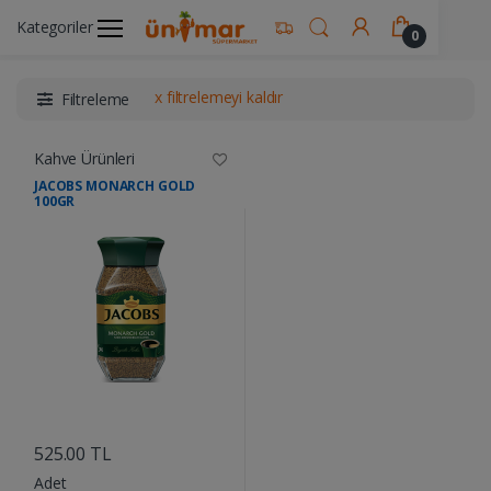
Kategoriler
Ünimar Anasayfa
İçecekler
Kahve Ürünleri
0
x filtrelemeyi kaldır
Filtreleme
Kahve Ürünleri
JACOBS MONARCH GOLD
100GR
....
525.00 TL
Adet