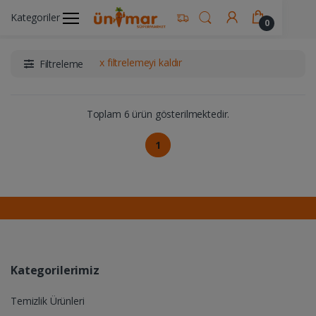
Kategoriler
Ünimar Anasayfa
İçecekler
Kahve Ürünleri
0
x filtrelemeyi kaldır
Filtreleme
Toplam 6 ürün gösterilmektedir.
1
Kategorilerimiz
Temizlik Ürünleri