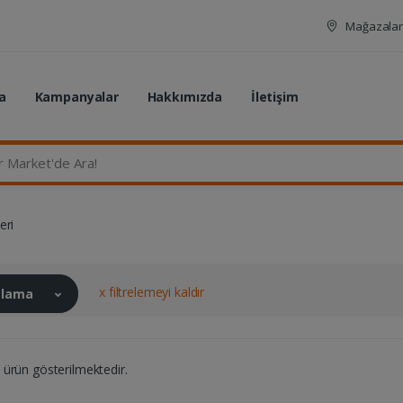
Mağazalar
a
Kampanyalar
Hakkımızda
İletişim
rket'de Ara...
eri
x filtrelemeyi kaldır
ralama
ürün gösterilmektedir.