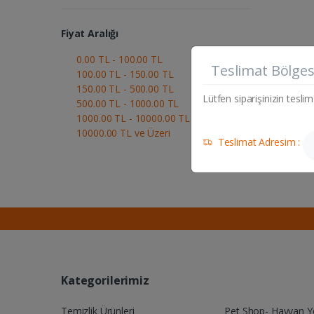
Fiyat Aralığı
0.00 TL - 100.00 TL
Teslimat Bölges
100.00 TL - 150.00 TL
150.00 TL - 500.00 TL
Lütfen siparişinizin teslim
500.00 TL - 1000.00 TL
1000.00 TL - 10000.00 TL
10000.00 TL ve Üzeri
Teslimat Adresim :
Kategorilerimiz
Temizlik Ürünleri
Pet Shop- Hayvan 