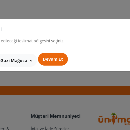
i
 edileceği teslimat bölgesini seçiniz.
Devam Et
Gazi Mağusa
Müşteri Memnuniyeti
Yem &
İptal ve İade Süreçleri