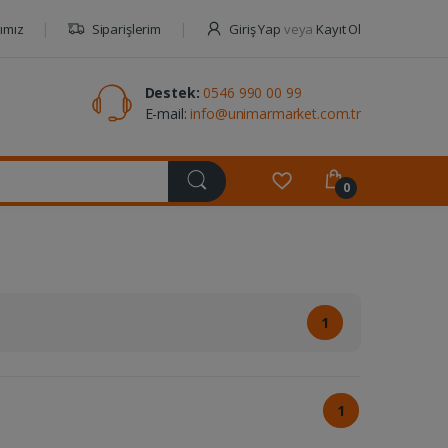
ımız
Siparişlerim
Giriş Yap
veya
Kayıt Ol
Destek:
0546 990 00 99
E-mail:
info@unimarmarket.com.tr
0
1
1