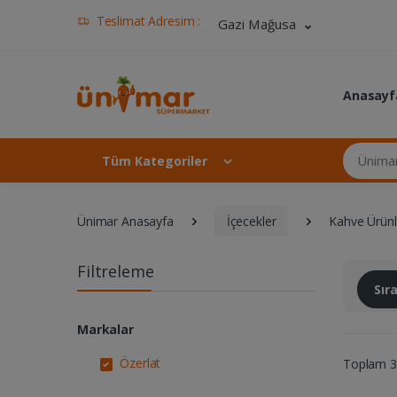
Teslimat Adresim :
Gazi Mağusa
Anasayf
Ünimar Ma
Tüm Kategoriler
Ünimar Anasayfa
İçecekler
Kahve Ürünl
Filtreleme
Sı
Markalar
Özerlat
Toplam 3 