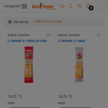
Kategoriler
Ünimar Anasayfa
İçecekler
Kahve Ürünleri
0
x filtrelemeyi kaldır
Filtreleme
Kahve Ürünleri
Kahve Ürünleri
C CROWN 3-1 SADE 24 12GR
C.CROWN 2-1 SADE
....
....
14.25 TL
14.25 TL
Adet
Adet