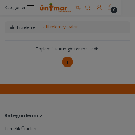
Kategoriler
Ünimar Anasayfa
İçecekler
Kahve Ürünleri
0
x filtrelemeyi kaldır
Filtreleme
Toplam 14 ürün gösterilmektedir.
1
Kategorilerimiz
Temizlik Ürünleri