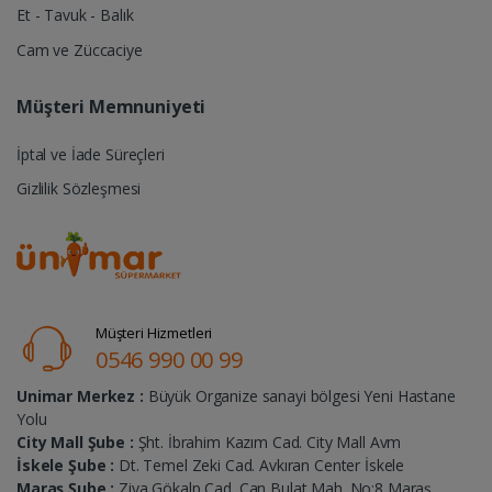
Et - Tavuk - Balık
Cam ve Züccaciye
Müşteri Memnuniyeti
İptal ve İade Süreçleri
Gizlilik Sözleşmesi
Müşteri Hizmetleri
0546 990 00 99
Unimar Merkez :
Büyük Organize sanayi bölgesi Yeni Hastane
Yolu
City Mall Şube :
Şht. İbrahim Kazım Cad. City Mall Avm
İskele Şube :
Dt. Temel Zeki Cad. Avkıran Center İskele
Maraş Şube :
Ziya Gökalp Cad. Can Bulat Mah. No:8 Maraş