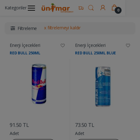
Kategoriler
Ünimar Anasayfa
İçecekler
Enerji İçecekleri
0
x filtrelemeyi kaldır
Filtreleme
Enerji İçecekleri
Enerji İçecekleri
RED BULL 250ML
RED BULL 250ML BLUE
....
....
91.50 TL
73.50 TL
Adet
Adet