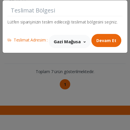
73.50 TL
Adet
Teslimat Bölgesi
Adet
Lütfen siparişinizin teslim edileceği teslimat bölgesini seçiniz.
Teslimat Adresim :
Devam Et
Gazi Mağusa
Toplam 7 ürün gösterilmektedir.
1