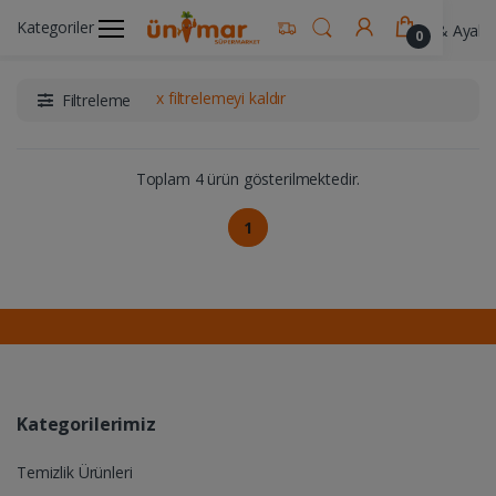
Kategoriler
Ünimar Anasayfa
Kişisel Bakım Ürünleri
El & Ayak 
0
x filtrelemeyi kaldır
Filtreleme
Toplam 4 ürün gösterilmektedir.
1
Kategorilerimiz
Temizlik Ürünleri