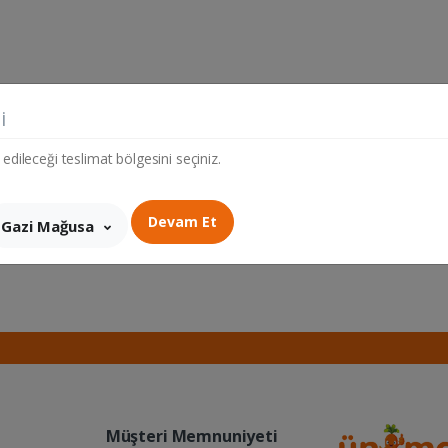
i
 edileceği teslimat bölgesini seçiniz.
Devam Et
Gazi Mağusa
Müşteri Memnuniyeti