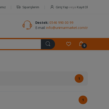
ımız
Siparişlerim
Giriş Yap
veya
Kayıt Ol
Destek:
0546 990 00 99
E-mail:
info@unimarmarket.com.tr
0
1
1