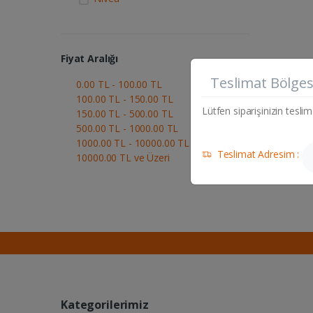
Fiyat Aralığı
Teslimat Bölges
0.00 TL - 100.00 TL
100.00 TL - 150.00 TL
Lütfen siparişinizin teslim
150.00 TL - 500.00 TL
500.00 TL - 1000.00 TL
1000.00 TL - 10000.00 TL
Teslimat Adresim :
10000.00 TL ve Üzeri
Kategorilerimiz