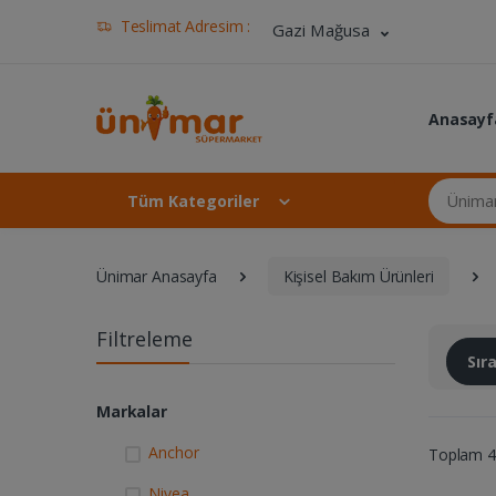
Teslimat Adresim :
Gazi Mağusa
Anasayf
Ünimar Ma
Tüm Kategoriler
Ünimar Anasayfa
Kişisel Bakım Ürünleri
Filtreleme
Sı
Markalar
Anchor
Toplam 4 
Nivea