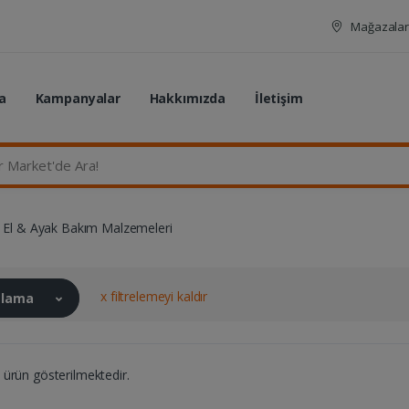
Mağazalar
a
Kampanyalar
Hakkımızda
İletişim
rket'de Ara...
El & Ayak Bakım Malzemeleri
x filtrelemeyi kaldır
ralama
ürün gösterilmektedir.