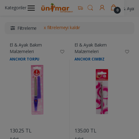
Kategoriler
Ünimar Anasayfa
Kişisel Bakım Ürünleri
El & Ayak 
0
x filtrelemeyi kaldır
Filtreleme
El & Ayak Bakım
El & Ayak Bakım
Malzemeleri
Malzemeleri
ANCHOR TORPU
ANCHOR CIMBIZ
....
....
130.25 TL
135.00 TL
Adet
Adet